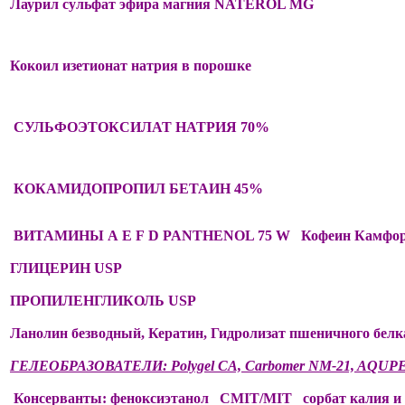
Лаурил сульфат эфира магния NATEROL MG
Кокоил изетионат натрия в порошке
СУЛЬФОЭТОКСИЛАТ НАТРИЯ 70%
КОКАМИДОПРОПИЛ БЕТАИН 45%
ВИТАМИНЫ А Е
F
D PANTHENOL 75 W Кофеин Камфор
ГЛИЦЕРИН USP
ПРОПИЛЕНГЛИКОЛЬ USP
Ланолин безводный, Кератин, Гидролизат пшеничного бе
ГЕЛЕОБРАЗОВАТЕЛИ: Polygel CA, Carbomer NM-21, AQUP
Консерванты:
феноксиэтанол CMIT/MIT сорбат калия и 