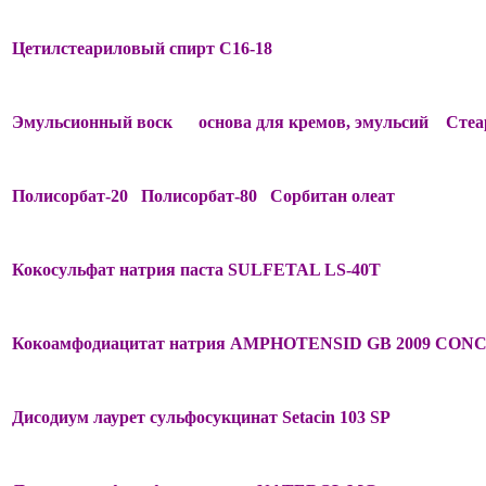
Цетилстеариловый спирт С16-18
Эмульсионный воск основа для кремов, эмульсий Стеа
Полисорбат-20
Полисорбат-80
Сорбитан олеат
Кокосульфат натрия паста SULFETAL LS-40T
Кокоамфодиацитат натрия AMPHOTENSID GB 2009 CON
Дисодиум лаурет сульфосукцинат
Setacin 103 SP