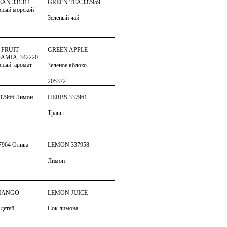
EAN
331311
GREEN TEA
337959
ный морской
Зеленый чай
FRUIT
GREEN APPLE
MIA 342220
рный
аромат
Зеленое яблоко
205372
37966
Лимон
HERBS
337961
Травы
7964
Олива
LEMON
337958
Лимон
MANGO
LEMON JUICE
 детей
Сок лимона